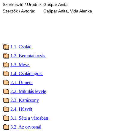
Szerkesztő / Urednik:
Gašpar Anita
Szerzők / Avtorja:
Gašpar Anita, Vida Alenka
1.1. Család
1.2. Bemutatkozás
1.3. Mese
1.4. Családtagok
2.1. Ünnep
2.2. Mikulás levele
2.3. Karácsony
2.4. Húsvét
3.1. Séta a városban
3.2. Az orvosnál