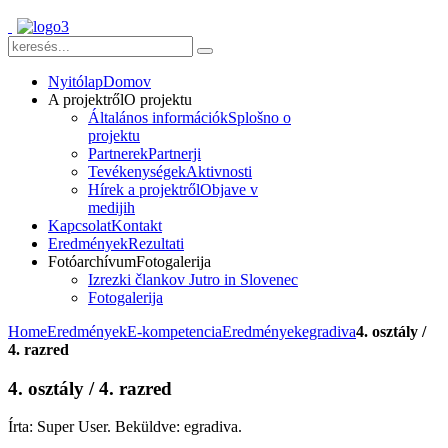
Nyitólap
Domov
A projektről
O projektu
Általános információk
Splošno o
projektu
Partnerek
Partnerji
Tevékenységek
Aktivnosti
Hírek a projektről
Objave v
medijih
Kapcsolat
Kontakt
Eredmények
Rezultati
Fotóarchívum
Fotogalerija
Izrezki člankov Jutro in Slovenec
Fotogalerija
Home
Eredmények
E-kompetencia
Eredmények
egradiva
4. osztály /
4. razred
4. osztály / 4. razred
Írta: Super User. Beküldve: egradiva.