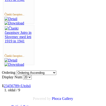
Članki časopiso...
Članki časopiso...
Ordering
Display Num
1
2
3
4
5
6
7
8
9
»
Utolsó
1. oldal / 9
Powered by
Phoca
Gallery