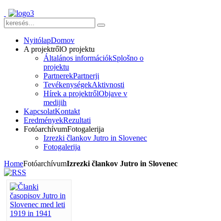
Nyitólap
Domov
A projektről
O projektu
Általános információk
Splošno o
projektu
Partnerek
Partnerji
Tevékenységek
Aktivnosti
Hírek a projektről
Objave v
medijih
Kapcsolat
Kontakt
Eredmények
Rezultati
Fotóarchívum
Fotogalerija
Izrezki člankov Jutro in Slovenec
Fotogalerija
Home
Fotóarchívum
Izrezki člankov Jutro in Slovenec