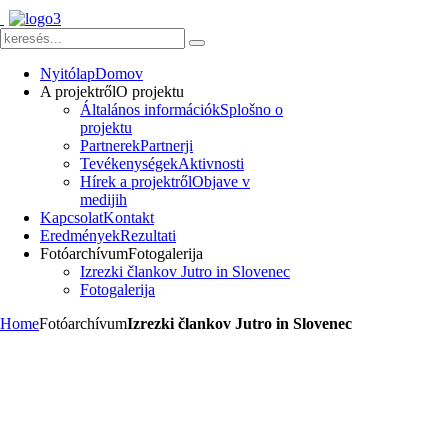
Nyitólap
Domov
A projektről
O projektu
Általános információk
Splošno o
projektu
Partnerek
Partnerji
Tevékenységek
Aktivnosti
Hírek a projektről
Objave v
medijih
Kapcsolat
Kontakt
Eredmények
Rezultati
Fotóarchívum
Fotogalerija
Izrezki člankov Jutro in Slovenec
Fotogalerija
Home
Fotóarchívum
Izrezki člankov Jutro in Slovenec