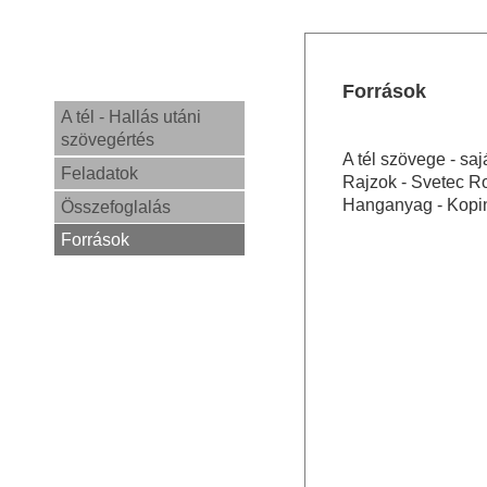
Források
A tél - Hallás utáni
szövegértés
A tél szövege - sajá
Feladatok
Rajzok - Svetec Ro
Hanganyag - Kopi
Összefoglalás
Források