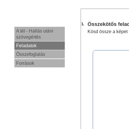
Összekötős fela
1.
A tél - Hallás utáni
Kösd össze a képet 
szövegértés
Feladatok
Összefoglalás
Források