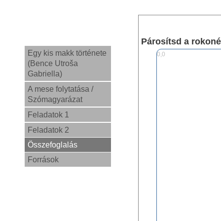
Párosítsd a rokoné
Egy kis makk története
0,0
(Bence Utroša
Gabriella)
A mese folytatása /
Szómagyarázat
Feladatok 1
Feladatok 2
Összefoglalás
Források