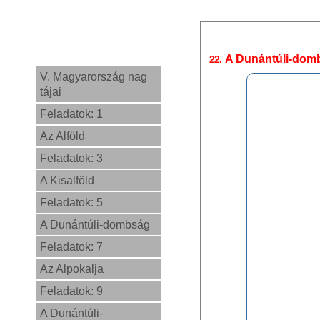
A Dunántúli-dombs
22.
V. Magyarország nag
tájai
Feladatok: 1
Az Alföld
Feladatok: 3
A Kisalföld
Feladatok: 5
A Dunántúli-dombság
Feladatok: 7
Az Alpokalja
Feladatok: 9
A Dunántúli-