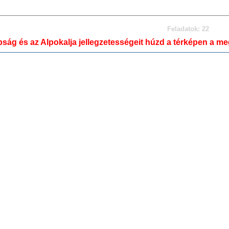
Feladatok: 22
ág és az Alpokalja jellegzetességeit húzd a térképen a meg