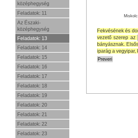
középhegység
Feladatok: 11
Miskolc
Az Északi-
középhegység
Fekvésének és do
vezető szerep az
Feladatok: 13
bányásznak. Első
Feladatok: 14
iparág a vegyipar,
Feladatok: 15
Feladatok: 16
Feladatok: 17
Feladatok: 18
Feladatok: 19
Feladatok: 20
Feladatok: 21
Feladatok: 22
Feladatok: 23