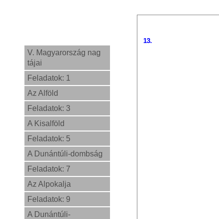
13.
V. Magyarország nag
tájai
Feladatok: 1
Az Alföld
Feladatok: 3
A Kisalföld
Feladatok: 5
A Dunántúli-dombság
Feladatok: 7
Az Alpokalja
Feladatok: 9
A Dunántúli-