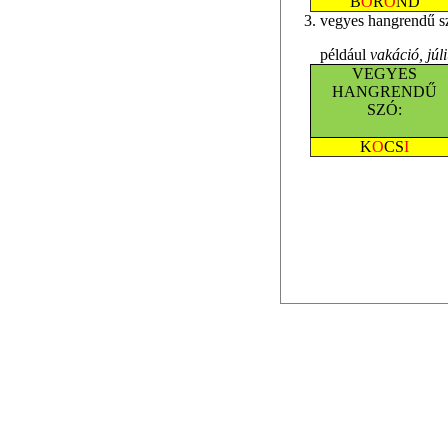
B
Ő
R
Ö
ND
3. vegyes hangrendű s
például
vakáció, júli
VEGYES
HANGRENDŰ
SZÓ:
K
O
CS
I