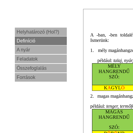
Helyhatározó (Hol?)
A -ban, -ben toldalé
Ismerünk:
Definíció
A nyár
1.
mély magánhangz
Feladatok
például:
talaj, nyár
MÉLY
Összefoglalás
HANGRENDŰ
SZÓ:
Források
K
A
GYL
Ó
2. magas magánhang
például:
tenger, termőf
MAGAS
HANGRENDŰ
SZÓ: