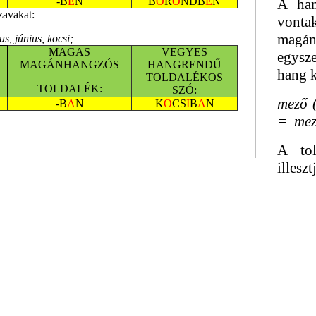
-B
E
N
B
Ő
R
Ö
NDB
E
N
A han
zavakat:
vont
magán
us, június, kocsi;
MAGAS
VEGYES
egysz
MAGÁNHANGZÓS
HANGRENDŰ
hang 
TOLDALÉKOS
TOLDALÉK:
SZÓ:
mező 
-B
A
N
K
O
CS
I
B
A
N
= mez
A tol
illeszt