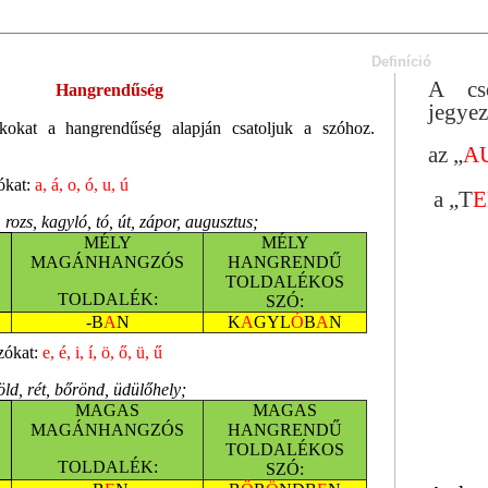
Definíció
A cso
Hangrendűség
jegye
kokat a hangrendűség alapján csatoljuk a szóhoz.
az „
A
ókat:
a, á, o, ó, u, ú
a „T
E
, rozs, kagyló, tó, út, zápor, augusztus;
MÉLY
MÉLY
MAGÁNHANGZÓS
HANGRENDŰ
AU
TOLDALÉKOS
TOLDALÉK:
SZÓ:
-B
A
N
K
A
GYL
Ó
B
A
N
zókat:
e, é, i, í, ö, ő, ü, ű
öld, rét, bőrönd, üdülőhely;
MAGAS
MAGAS
MAGÁNHANGZÓS
HANGRENDŰ
TOLDALÉKOS
TOLDALÉK:
SZÓ: