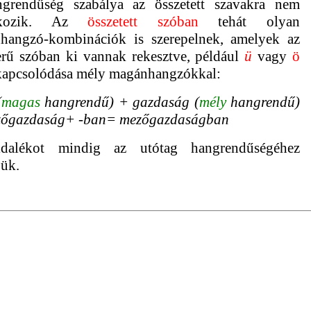
grendűség szabálya az összetett szavakra nem
akozik. Az
összetett szóban
tehát olyan
hangzó-kombinációk is szerepelnek, amelyek az
erű szóban ki vannak rekesztve, például
ü
vagy
ö
kapcsolódása mély magánhangzókkal:
(
magas
hangrendű) + gazdaság (
mély
hangrendű)
őgazdaság+ -ban= mezőgazdaságban
dalékot mindig az utótag hangrendűségéhez
jük.