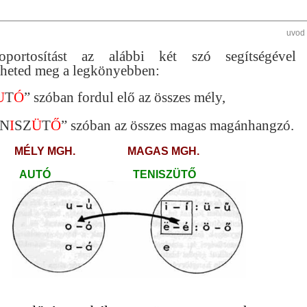
uvod
portosítást az alábbi két szó segítségével
zheted meg a legkönyebben:
U
T
Ó
” szóban fordul elő az összes mély,
N
I
SZ
Ü
T
Ő
” szóban az összes magas magánhangzó.
MÉLY MGH.
MAGAS MGH.
TÓ TENISZÜTŐ