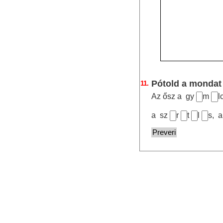
0,0
Pótold a mondat
11.
Az ősz a gy
m
l
a sz
r
t
l
s, a