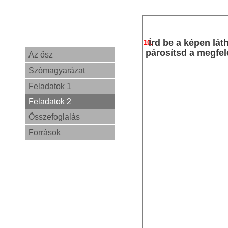
Írd be a képen lá
10.
párosítsd a megfel
Az ősz
Szómagyarázat
Feladatok 1
Feladatok 2
Összefoglalás
Források