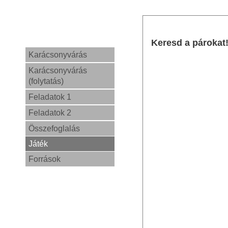
Keresd a párokat
Karácsonyvárás
Karácsonyvárás
(folytatás)
Feladatok 1
Feladatok 2
Összefoglalás
Játék
Források